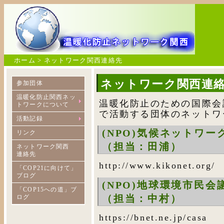
ホーム > ネットワーク関西連絡先
ネットワーク関西連
参加団体
温暖化防止関西ネッ
温暖化防止のための国際会
トワークについて
で活動する団体のネットワ
活動記録
(NPO)気候ネットワー
リンク
（担当：田浦）
ネットワーク関西
連絡先
http://www.kikonet.org/
「COP21に向けて」
ブログ
(NPO)地球環境市民会
「COP15への道」ブ
（担当：中村）
ログ
https://bnet.ne.jp/casa