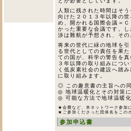
とが必要としています。
人類に残された時間はそう
向けた２０１３年以降の世
め、開かれる国際会議＝Ｃ
かった重要な会議です。し
渉は難航が予想され、その
将来の世代に緑の地球を引
る世代としての責任を果た
ての国が、科学の警告を真
３年以降の取り組みについ
く低炭素社会の建設へ踏み
に取り組みます。
◎ この趣意書の主旨への
◎ 地球温暖化とその対策
◎ 可能な方法で地球温暖
★会費など、本ネットワーク参加
★ご参加くださった団体名をこの
参加申込書