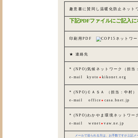
趣意書に賛同し温暖化防止ネット
下記PDFファイルにご記入
印刷用PDF
★ 連絡先
* (NPO)気候ネットワーク（担
e-mail kyoto
kikonet.org
★
* (NPO)ＣＡＳＡ （担当：中村）
e-mail office
casa.bnet.jp
★
* (NPO)わかやま環境ネットワ
e-mail wenet
vaw.ne.jp
★
メールで送られる方は、お手数ですが上記メ