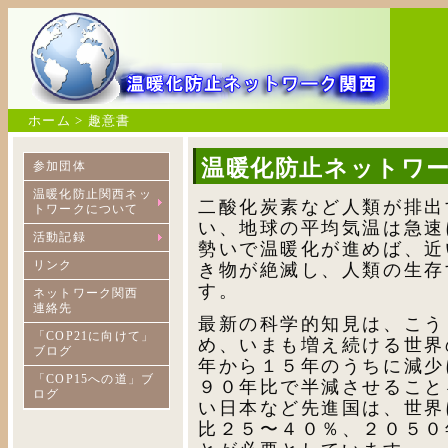
ホーム > 趣意書
温暖化防止ネットワー
参加団体
温暖化防止関西ネッ
二酸化炭素など人類が排出
トワークについて
い、地球の平均気温は急速
活動記録
勢いで温暖化が進めば、近
リンク
き物が絶滅し、人類の生存
す。
ネットワーク関西
連絡先
最新の科学的知見は、こう
「COP21に向けて」
め、いまも増え続ける世界
ブログ
年から１５年のうちに減少
「COP15への道」ブ
９０年比で半減させること
ログ
い日本など先進国は、世界
比２５〜４０％、２０５０