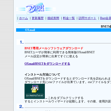
｜
ホーム
｜
更新履歴
｜
接続形態
｜
料金一覧
｜
訪問サポート
｜
Bnet会員
BNE
OXmail
BNET専用メールソフトウェアダウンロード
BNETユーザが簡単に利用できる簡単版OXmail/BNET
メール設定が簡単に出来てすぐに使える
OXmail/BNETをダウンロードする
インストール方法について
OXmail/BNETをダウンロードするとダウンロード先を訪ねら
ダウンロード先にexeファイルが出来ています。exeファイルを
←これをダブルクリックする
するとインストールウィザードが起動します。その後、使用許諾